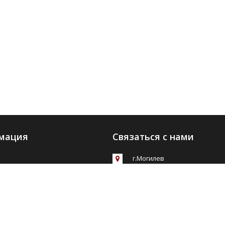
мация
Связаться с нами
г.Могилев
+375 (44) 707-17-82
+375 (29) 508-38-75
Работаем
боты
без выходных
С 9:00 до 21:00