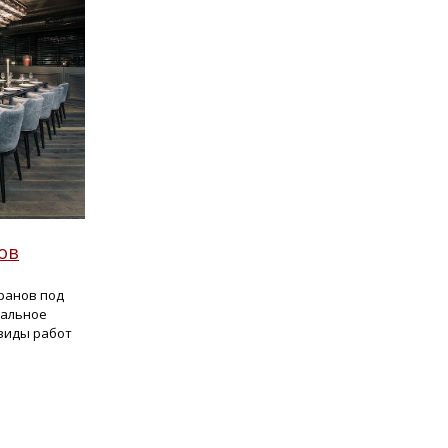
ов
оранов под
тальное
 виды работ