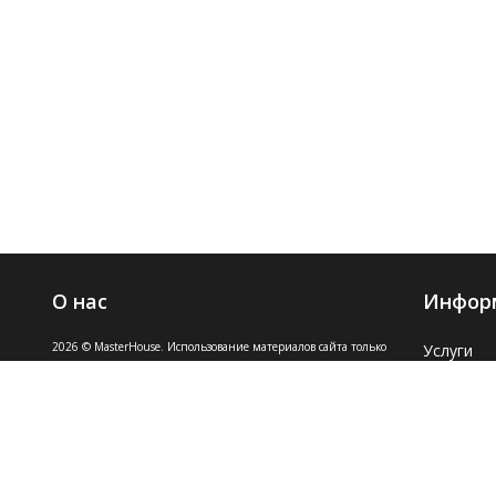
О нас
Инфор
2026 © MasterHouse. Использование материалов сайта только
Услуги
с разрешения владельца.
Блог
УНП 790543658
Отзывы
Разработка сайта
Dessites.by
Наши ра
Прайс