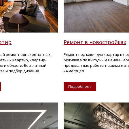
ртир
Ремонт в новостройках
ый ремонт однокомнатных,
Ремонт под ключ для квартир в н
натных квартир, квартир-
Могилева по выгодным ценам. Гар
ве и области. Бесплатный
проделанные работы нашими мат
та и подбор дизайна.
24 месяцев.
Подробнее