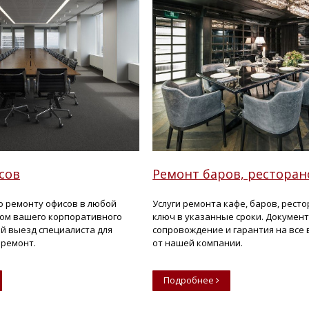
сов
Ремонт баров, ресторан
по ремонту офисов в любой
Услуги ремонта кафе, баров, рест
том вашего корпоративного
ключ в указанные сроки. Докумен
ый выезд специалиста для
сопровождение и гарантия на все
 ремонт.
от нашей компании.
Подробнее